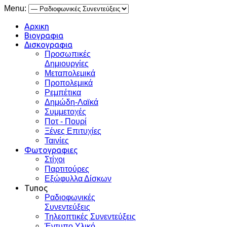
Menu:
Αρχικη
Βιογραφια
Δισκογραφια
Προσωπικές
Δημιουργίες
Μεταπολεμικά
Προπολεμικά
Ρεμπέτικα
Δημώδη-Λαϊκά
Συμμετοχές
Ποτ - Πουρί
Ξένες Επιτυχίες
Ταινίες
Φωτογραφιες
Στίχοι
Παρτιτούρες
Εξώφυλλα Δίσκων
Τυπος
Ραδιοφωνικές
Συνεντεύξεις
Τηλεοπτικές Συνεντεύξεις
Έντυπο Υλικό