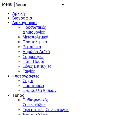
Menu:
Αρχικη
Βιογραφια
Δισκογραφια
Προσωπικές
Δημιουργίες
Μεταπολεμικά
Προπολεμικά
Ρεμπέτικα
Δημώδη-Λαϊκά
Συμμετοχές
Ποτ - Πουρί
Ξένες Επιτυχίες
Ταινίες
Φωτογραφιες
Στίχοι
Παρτιτούρες
Εξώφυλλα Δίσκων
Τυπος
Ραδιοφωνικές
Συνεντεύξεις
Τηλεοπτικές Συνεντεύξεις
Έντυπο Υλικό